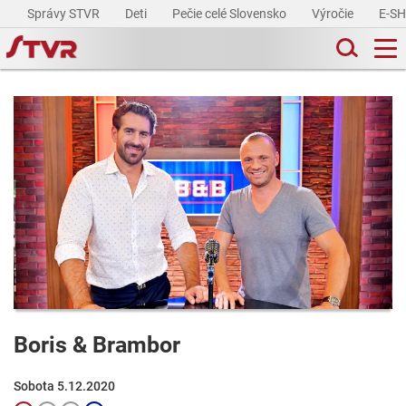
Správy STVR
Deti
Pečie celé Slovensko
Výročie
E-S
Boris & Brambor
Sobota 5.12.2020