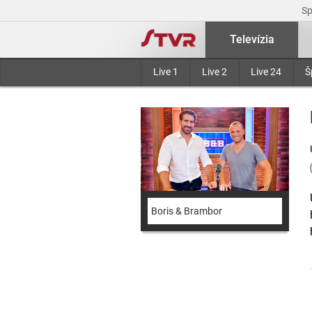
S
Televízia
Live 1
Live 2
Live 24
Š
Boris & Brambor