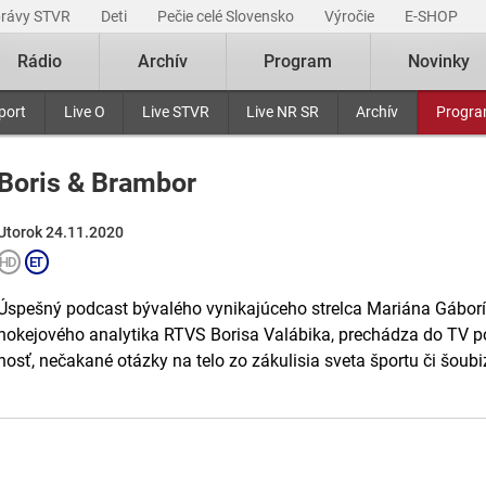
právy STVR
Deti
Pečie celé Slovensko
Výročie
E-SHOP
Rádio
Archív
Program
Novinky
port
Live O
Live STVR
Live NR SR
Archív
Progr
Boris & Brambor
Utorok 24.11.2020
Úspešný podcast bývalého vynikajúceho strelca Mariána Gáborík
hokejového analytika RTVS Borisa Valábika, prechádza do TV po
hosť, nečakané otázky na telo zo zákulisia sveta športu či šoubi