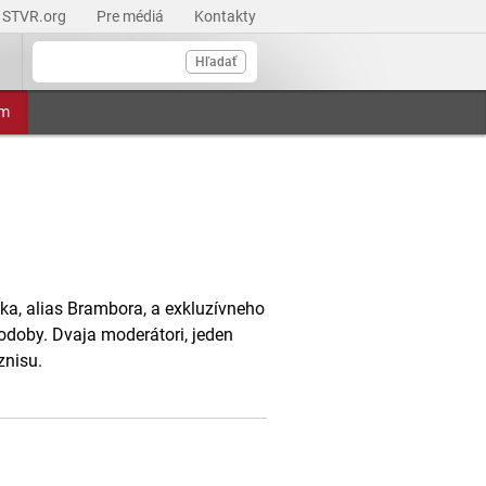
STVR.org
Pre médiá
Kontakty
Hľadať
am
a, alias Brambora, a exkluzívneho
doby. Dvaja moderátori, jeden
znisu.