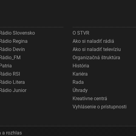
Rádio Slovensko
O STVR
Rádio Regina
Ako si naladiť rádiá
Rádio Devín
Ako si naladiť televíziu
Rádio_FM
Organizačná štruktúra
Patria
História
Rádio RSI
Kariéra
Rádio Litera
Rada
Rádio Junior
Úhrady
Kreatívne centrá
Vyhlásenie o prístupnosti
 a rozhlas