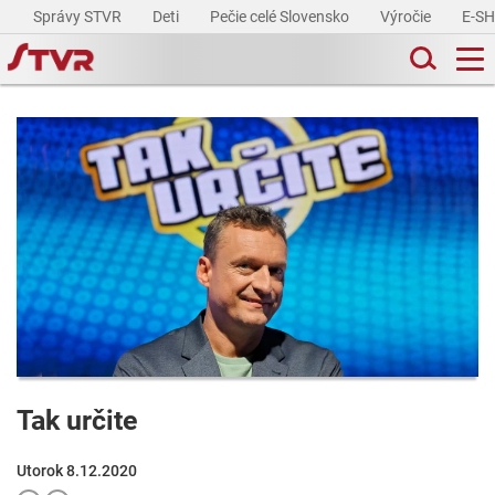
Správy STVR
Deti
Pečie celé Slovensko
Výročie
E-S
Tak určite
Utorok 8.12.2020