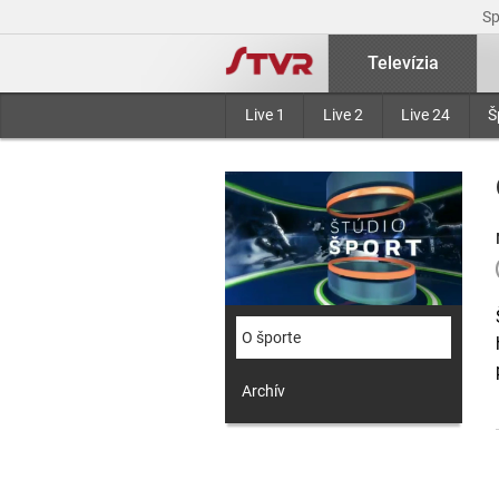
S
Televízia
Live 1
Live 2
Live 24
Š
O športe
Archív