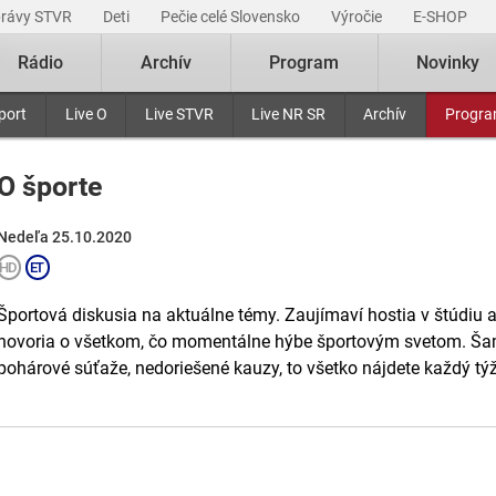
právy STVR
Deti
Pečie celé Slovensko
Výročie
E-SHOP
Rádio
Archív
Program
Novinky
port
Live O
Live STVR
Live NR SR
Archív
Progr
O športe
Nedeľa 25.10.2020
Športová diskusia na aktuálne témy. Zaujímaví hostia v štúdiu a
hovoria o všetkom, čo momentálne hýbe športovým svetom. Šamp
pohárové súťaže, nedoriešené kauzy, to všetko nájdete každý týžd