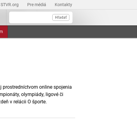
STVR.org
Pre médiá
Kontakty
Hľadať
am
j prostredníctvom online spojenia
ionáty, olympiády, ligové či
eň v relácii O športe.