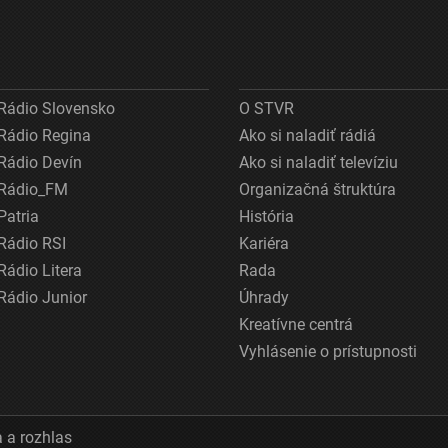
Rádio Slovensko
O STVR
Rádio Regina
Ako si naladiť rádiá
Rádio Devín
Ako si naladiť televíziu
Rádio_FM
Organizačná štruktúra
Patria
História
Rádio RSI
Kariéra
Rádio Litera
Rada
Rádio Junior
Úhrady
Kreatívne centrá
Vyhlásenie o prístupnosti
 a rozhlas