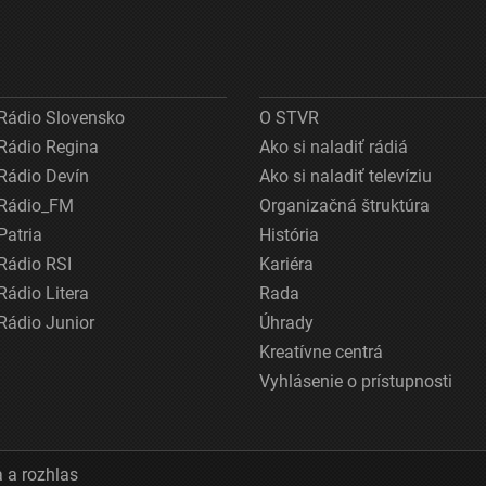
Rádio Slovensko
O STVR
Rádio Regina
Ako si naladiť rádiá
Rádio Devín
Ako si naladiť televíziu
Rádio_FM
Organizačná štruktúra
Patria
História
Rádio RSI
Kariéra
Rádio Litera
Rada
Rádio Junior
Úhrady
Kreatívne centrá
Vyhlásenie o prístupnosti
 a rozhlas