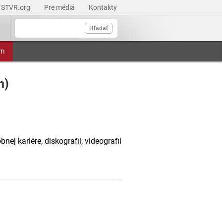
STVR.org
Pre médiá
Kontakty
Hľadať
am
n)
j kariére, diskografii, videografii