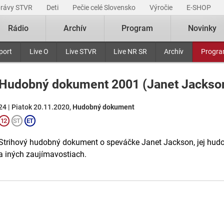
právy STVR
Deti
Pečie celé Slovensko
Výročie
E-SHOP
Rádio
Archív
Program
Novinky
port
Live O
Live STVR
Live NR SR
Archív
Progr
Hudobný dokument 2001 (Janet Jackso
24 | Piatok 20.11.2020,
Hudobný dokument
Strihový hudobný dokument o speváčke Janet Jackson, jej hudobne
a iných zaujímavostiach.