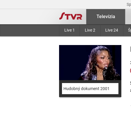
S
Televízia
Live 1
Live 2
Live 24
Š
Hudobný dokument 2001