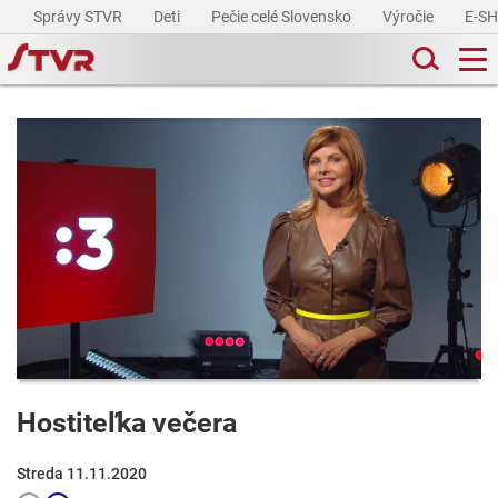
Správy STVR
Deti
Pečie celé Slovensko
Výročie
E-S
Hostiteľka večera
Streda 11.11.2020