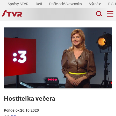
Správy STVR
Deti
Pečie celé Slovensko
Výročie
E-S
Hostiteľka večera
Pondelok 26.10.2020