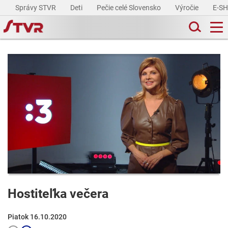
Správy STVR
Deti
Pečie celé Slovensko
Výročie
E-S
Hostiteľka večera
Piatok 16.10.2020