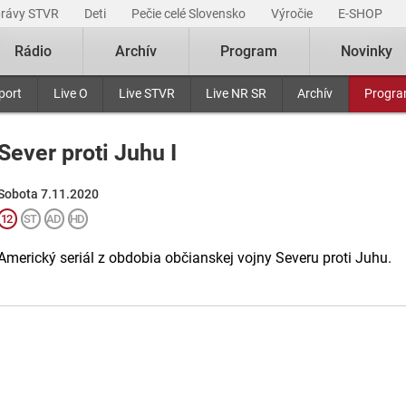
právy STVR
Deti
Pečie celé Slovensko
Výročie
E-SHOP
Rádio
Archív
Program
Novinky
port
Live O
Live STVR
Live NR SR
Archív
Progr
Sever proti Juhu I
Sobota 7.11.2020
Americký seriál z obdobia občianskej vojny Severu proti Juhu.