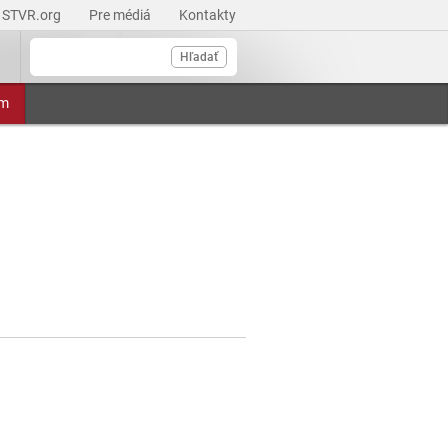
STVR.org
Pre médiá
Kontakty
Hľadať
am