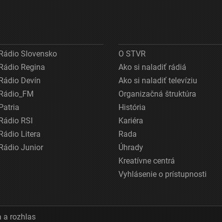
Rádio Slovensko
O STVR
Rádio Regina
Ako si naladiť rádiá
Rádio Devín
Ako si naladiť televíziu
Rádio_FM
Organizačná štruktúra
Patria
História
Rádio RSI
Kariéra
Rádio Litera
Rada
Rádio Junior
Úhrady
Kreatívne centrá
Vyhlásenie o prístupnosti
 a rozhlas