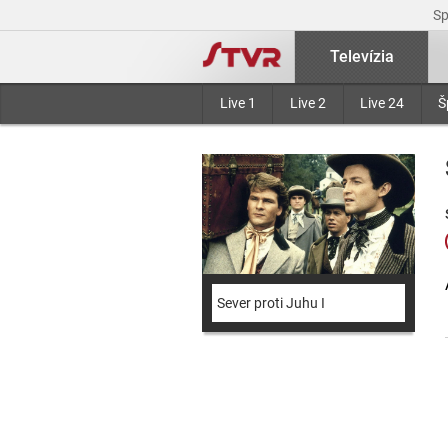
S
Televízia
Live 1
Live 2
Live 24
Š
Sever proti Juhu I