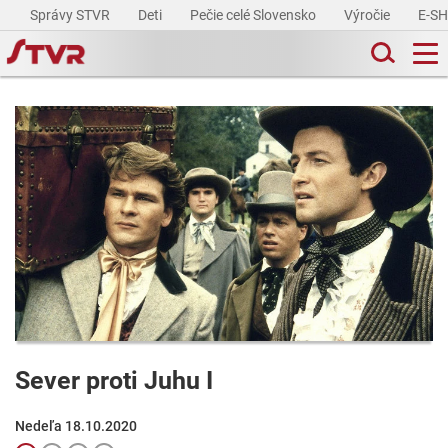
Správy STVR
Deti
Pečie celé Slovensko
Výročie
E-S
Sever proti Juhu I
Nedeľa 18.10.2020