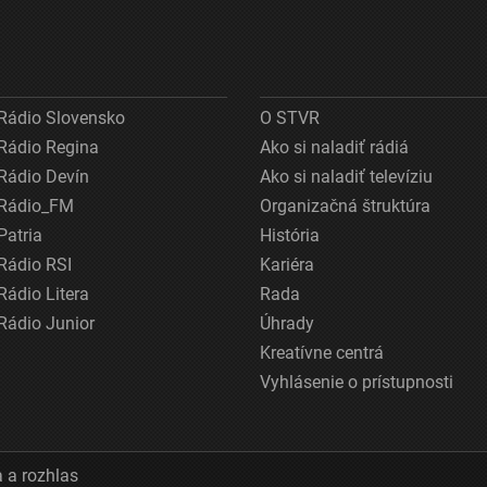
Rádio Slovensko
O STVR
Rádio Regina
Ako si naladiť rádiá
Rádio Devín
Ako si naladiť televíziu
Rádio_FM
Organizačná štruktúra
Patria
História
Rádio RSI
Kariéra
Rádio Litera
Rada
Rádio Junior
Úhrady
Kreatívne centrá
Vyhlásenie o prístupnosti
 a rozhlas