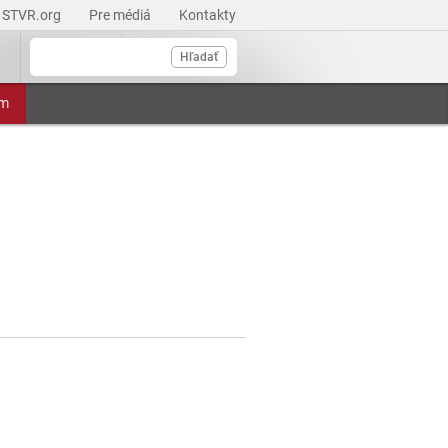
STVR.org
Pre médiá
Kontakty
Hľadať
am