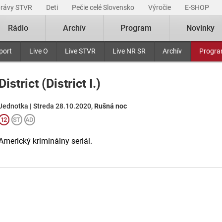
právy STVR
Deti
Pečie celé Slovensko
Výročie
E-SHOP
Rádio
Archív
Program
Novinky
port
Live O
Live STVR
Live NR SR
Archív
Progr
District (District I.)
Jednotka | Streda 28.10.2020,
Rušná noc
Americký kriminálny seriál.