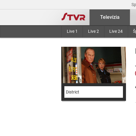
S
Televízia
Live 1
Live 2
Live 24
Š
District