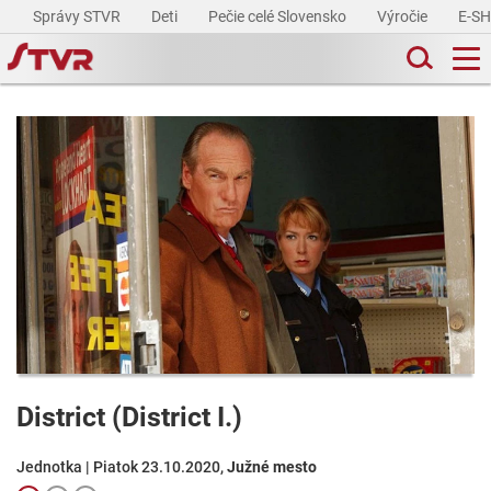
Správy STVR
Deti
Pečie celé Slovensko
Výročie
E-S
District (District I.)
Jednotka | Piatok 23.10.2020,
Južné mesto