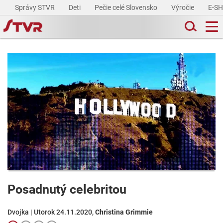
Správy STVR
Deti
Pečie celé Slovensko
Výročie
E-S
Posadnutý celebritou
Dvojka | Utorok 24.11.2020,
Christina Grimmie