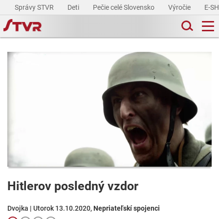
Správy STVR
Deti
Pečie celé Slovensko
Výročie
E-S
Hitlerov posledný vzdor
Dvojka | Utorok 13.10.2020,
Nepriateľskí spojenci