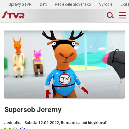
Správy STVR
Deti
Pečie celé Slovensko
Výročie
E-S
Supersob Jeremy
Jednotka | Sobota 12.02.2022,
Bernard sa učí bicyklovať