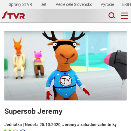
Správy STVR
Deti
Pečie celé Slovensko
Výročie
E-S
Supersob Jeremy
Jednotka | Nedeľa 25.10.2020,
Jeremy a záhadné valentínky