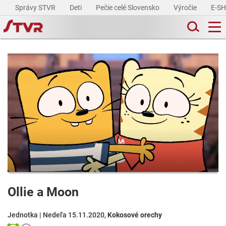
Správy STVR
Deti
Pečie celé Slovensko
Výročie
E-S
Ollie a Moon
Jednotka | Nedeľa 15.11.2020,
Kokosové orechy