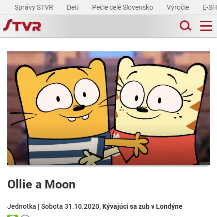
Správy STVR
Deti
Pečie celé Slovensko
Výročie
E-S
Ollie a Moon
Jednotka | Sobota 31.10.2020,
Kývajúci sa zub v Londýne