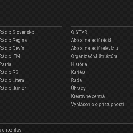
Rádio Slovensko
O STVR
Rádio Regina
Ako si naladiť rádiá
Rádio Devín
Ako si naladiť televíziu
Rádio_FM
Organizačná štruktúra
Patria
História
Rádio RSI
Kariéra
Rádio Litera
Rada
Rádio Junior
Úhrady
Kreatívne centrá
Vyhlásenie o prístupnosti
 a rozhlas