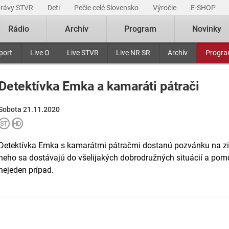
právy STVR
Deti
Pečie celé Slovensko
Výročie
E-SHOP
Rádio
Archív
Program
Novinky
port
Live O
Live STVR
Live NR SR
Archív
Progr
Detektívka Emka a kamaráti pátrači
Sobota 21.11.2020
Detektívka Emka s kamarátmi pátračmi dostanú pozvánku na zim
neho sa dostávajú do všelijakých dobrodružných situácií a pomô
nejeden prípad.