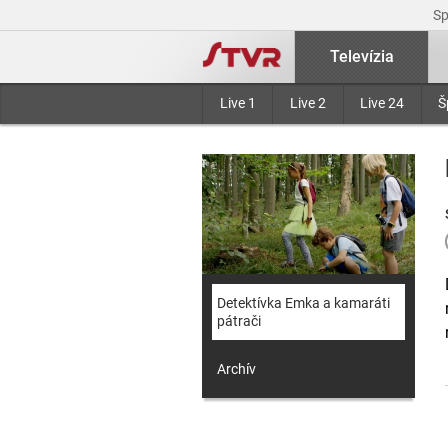
S
Televízia
Live 1
Live 2
Live 24
Š
Detektívka Emka a kamaráti
pátrači
Archív