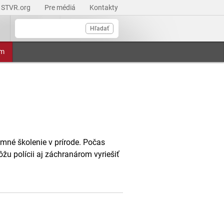
STVR.org
Pre médiá
Kontakty
Hľadať
am
né školenie v prírode. Počas
žu polícii aj záchranárom vyriešiť