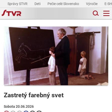
Správy STVR
Deti
Pečie celé Slovensko
Výročie
E-S
Zastretý farebný svet
Sobota 20.06.2026