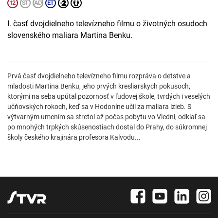
I. časť dvojdielneho televízneho filmu o životných osudoch
slovenského maliara Martina Benku.
Prvá časť dvojdielneho televízneho filmu rozpráva o detstve a
mladosti Martina Benku, jeho prvých kresliarskych pokusoch,
ktorými na seba upútal pozornosť v ľudovej škole, tvrdých i veselých
učňovských rokoch, keď sa v Hodoníne učil za maliara izieb. S
výtvarným umením sa stretol až počas pobytu vo Viedni, odkiaľ sa
po mnohých trpkých skúsenostiach dostal do Prahy, do súkromnej
školy českého krajinára profesora Kalvodu...