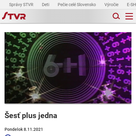
Správy STVR
Deti
Pečie celé Slovensko
Výročie
E-S
Šesť plus jedna
Pondelok 8.11.2021