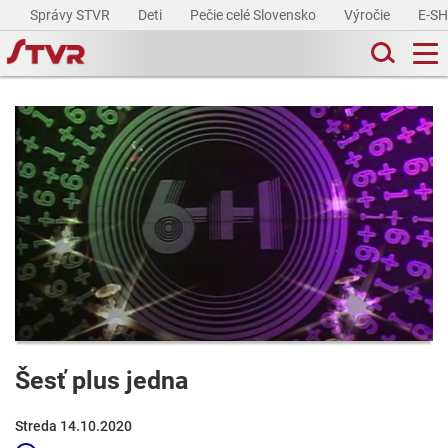
Správy STVR
Deti
Pečie celé Slovensko
Výročie
E-S
Šesť plus jedna
Streda 14.10.2020