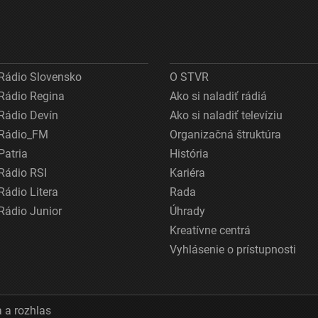
Rádio Slovensko
O STVR
Rádio Regina
Ako si naladiť rádiá
Rádio Devín
Ako si naladiť televíziu
Rádio_FM
Organizačná štruktúra
Patria
História
Rádio RSI
Kariéra
Rádio Litera
Rada
Rádio Junior
Úhrady
Kreatívne centrá
Vyhlásenie o prístupnosti
 a rozhlas