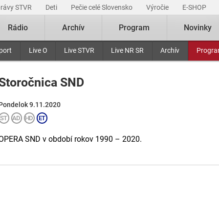
právy STVR
Deti
Pečie celé Slovensko
Výročie
E-SHOP
Rádio
Archív
Program
Novinky
port
Live O
Live STVR
Live NR SR
Archív
Progr
Storočnica SND
Pondelok 9.11.2020
OPERA SND v období rokov 1990 – 2020.