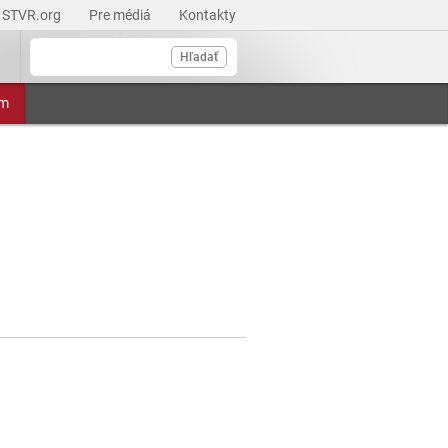
STVR.org
Pre médiá
Kontakty
Hľadať
am