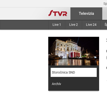
S
Televízia
Live 1
Live 2
Live 24
Š
Storočnica SND
Archív