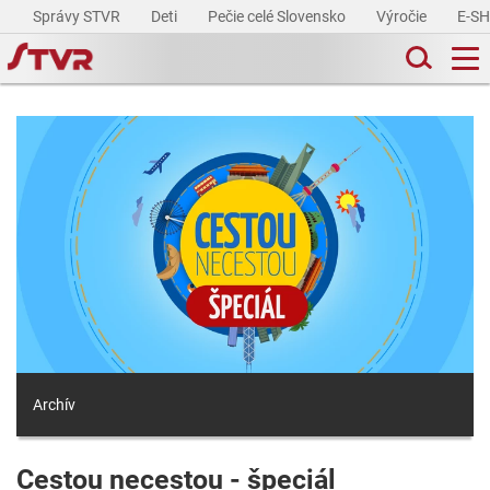
Správy STVR
Deti
Pečie celé Slovensko
Výročie
E-S
Archív
Cestou necestou - špeciál