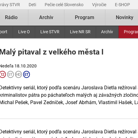
právy STVR
Deti
Pečie celé Slovensko
Výročie
E-SHOP
Rádio
Archív
Program
Novinky
port
Live O
Live STVR
Live NR SR
Archív
Progr
Malý pitaval z velkého města I
Nedeľa 18.10.2020
Detektívny seriál, ktorý podľa scenáru Jaroslava Dietla režírova
kriminalistov pátra po páchateľoch malých aj závažných zločinco
Michal Pešek, Pavel Zedníček, Josef Abrhám, Vlastimil Hašek, Lad
Detektívny seriál, ktorý podľa scenáru Jaroslava Dietla režírova