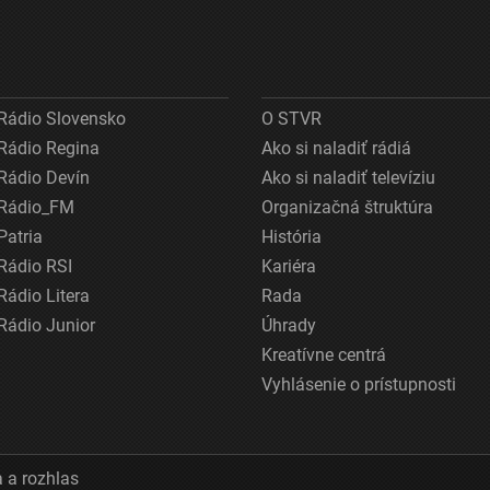
Rádio Slovensko
O STVR
Rádio Regina
Ako si naladiť rádiá
Rádio Devín
Ako si naladiť televíziu
Rádio_FM
Organizačná štruktúra
Patria
História
Rádio RSI
Kariéra
Rádio Litera
Rada
Rádio Junior
Úhrady
Kreatívne centrá
Vyhlásenie o prístupnosti
 a rozhlas