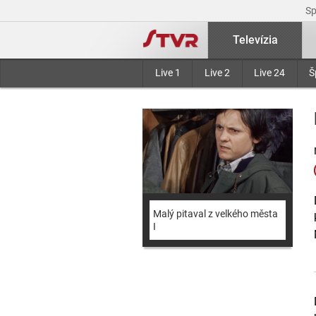
S
Televízia
Live 1
Live 2
Live 24
Š
Malý pitaval z velkého města
I