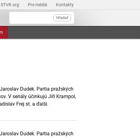
STVR.org
Pre médiá
Kontakty
Hľadať
am
l Jaroslav Dudek. Partia pražských
v. V seriály účinkujú Jiří Krampol,
islav Frej st. a ďalší.
l Jaroslav Dudek. Partia pražských