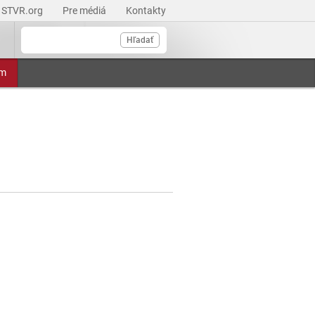
STVR.org
Pre médiá
Kontakty
Hľadať
am