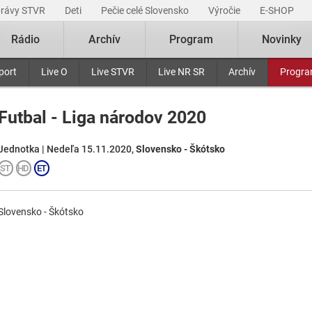
právy STVR
Deti
Pečie celé Slovensko
Výročie
E-SHOP
Rádio
Archív
Program
Novinky
port
Live O
Live STVR
Live NR SR
Archív
Progr
Futbal - Liga národov 2020
Jednotka | Nedeľa 15.11.2020,
Slovensko - Škótsko
Slovensko - Škótsko