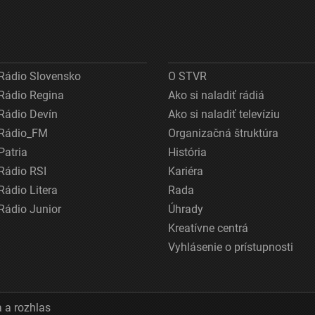
Rádio Slovensko
O STVR
Rádio Regina
Ako si naladiť rádiá
Rádio Devín
Ako si naladiť televíziu
Rádio_FM
Organizačná štruktúra
Patria
História
Rádio RSI
Kariéra
Rádio Litera
Rada
Rádio Junior
Úhrady
Kreatívne centrá
Vyhlásenie o prístupnosti
 a rozhlas