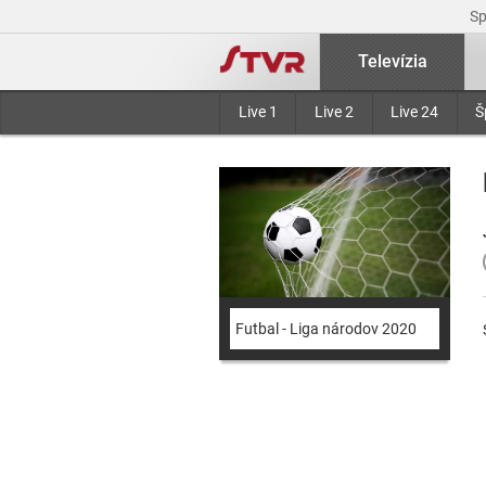
S
Televízia
Live 1
Live 2
Live 24
Š
Futbal - Liga národov 2020