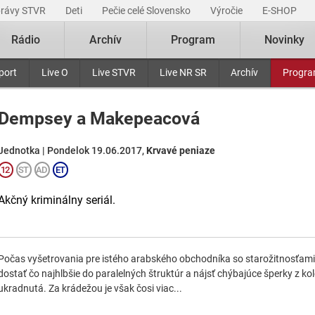
právy STVR
Deti
Pečie celé Slovensko
Výročie
E-SHOP
Rádio
Archív
Program
Novinky
port
Live O
Live STVR
Live NR SR
Archív
Progr
Dempsey a Makepeacová
Jednotka | Pondelok 19.06.2017,
Krvavé peniaze
Akčný kriminálny seriál.
Počas vyšetrovania pre istého arabského obchodníka so starožitnosťa
dostať čo najhlbšie do paralelných štruktúr a nájsť chýbajúce šperky z ko
ukradnutá. Za krádežou je však čosi viac...