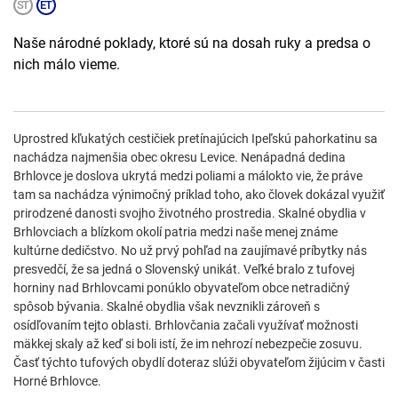
Naše národné poklady, ktoré sú na dosah ruky a predsa o
nich málo vieme.
Uprostred kľukatých cestičiek pretínajúcich Ipeľskú pahorkatinu sa
nachádza najmenšia obec okresu Levice. Nenápadná dedina
Brhlovce je doslova ukrytá medzi poliami a málokto vie, že práve
tam sa nachádza výnimočný príklad toho, ako človek dokázal využiť
prirodzené danosti svojho životného prostredia. Skalné obydlia v
Brhlovciach a blízkom okolí patria medzi naše menej známe
kultúrne dedičstvo. No už prvý pohľad na zaujímavé príbytky nás
presvedčí, že sa jedná o Slovenský unikát. Veľké bralo z tufovej
horniny nad Brhlovcami ponúklo obyvateľom obce netradičný
spôsob bývania. Skalné obydlia však nevznikli zároveň s
osídľovaním tejto oblasti. Brhlovčania začali využívať možnosti
mäkkej skaly až keď si boli istí, že im nehrozí nebezpečie zosuvu.
Časť týchto tufových obydlí doteraz slúži obyvateľom žijúcim v časti
Horné Brhlovce.