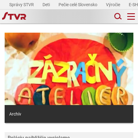
Správy STVR
Deti
Pečie celé Slovensko
Výročie
E-S
Archív
Reláciu najbližšie vysielame