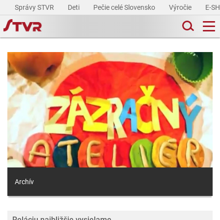
Správy STVR
Deti
Pečie celé Slovensko
Výročie
E-S
Archív
Reláciu najbližšie vysielame