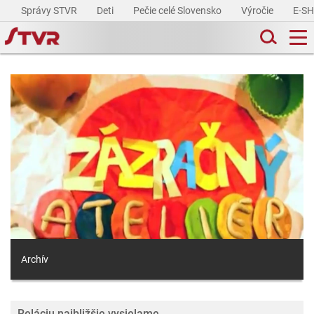
Správy STVR
Deti
Pečie celé Slovensko
Výročie
E-S
Archív
Reláciu najbližšie vysielame