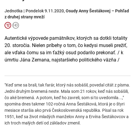
Jednotka | Pondelok 9.11.2020,
Osudy Anny Šestákovej – Pohľad
z druhej strany mreží
Autentické výpovede pamätníkov, ktorých sa dotkli totality
20. storočia. Nielen príbehy o tom, čo kedysi museli prežiť,
ale vďaka čomu sa im ťažký osud podarilo prekonať. / k
úmrtiu Jána Zemana, najstaršieho politického väzňa /
"Keď sme sa brali, tak farár, ktorý nás sobášil, povedal citát z písma.
Jedni druhým bremená neste. Mala som 21 rokov, keď nás sobášili,
čo aké bremená. A potom, keď ho zavreli, som si to uvedomila...,"
spomína dnes takmer 102-ročná Anna Šestáková, ktorá je o štyri
mesiace staršia ako prvá Československá republika. Písal sa rok
1951, keď sa život mladých manželov Anny a Ervína Šestákovcov a
ich troch malých detí od základov zmenil.