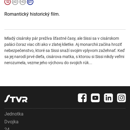
Romantický historický film.
Mladý cisársky pár prežíva šťastné časy, ale Sissi sa v cisárskom
paláci čoraz viac cíti ako v zlatej klietke. Aj monarchii začína hroziť
nebezpečenstvo, ktoré sa Sissi snaží svojim vplyvom zažehnať. Keď
sa jej narodí prvé dieťa, cisárova matka, s ktorou si Sissi nikdy veľmi
nerozumela, vezme jeho výchovu do svojich rúk...
Jednotka
Dvojka
24