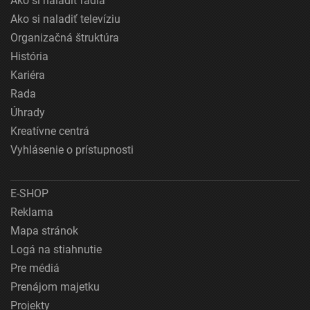
Ako si naladiť rádiá
Ako si naladiť televíziu
Organizačná štruktúra
História
Kariéra
Rada
Úhrady
Kreatívne centrá
Vyhlásenie o prístupnosti
E-SHOP
Reklama
Mapa stránok
Logá na stiahnutie
Pre médiá
Prenájom majetku
Projekty