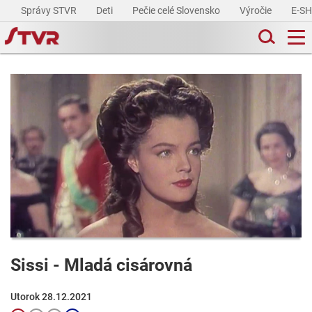
Správy STVR
Deti
Pečie celé Slovensko
Výročie
E-S
Sissi - Mladá cisárovná
Utorok 28.12.2021