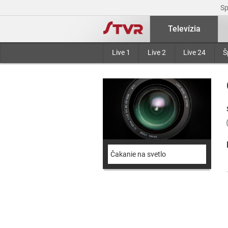
S
Televízia
Live 1
Live 2
Live 24
Š
Čakanie na svetlo