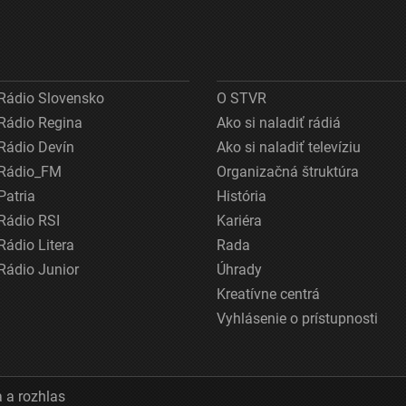
Rádio Slovensko
O STVR
Rádio Regina
Ako si naladiť rádiá
Rádio Devín
Ako si naladiť televíziu
Rádio_FM
Organizačná štruktúra
Patria
História
Rádio RSI
Kariéra
Rádio Litera
Rada
Rádio Junior
Úhrady
Kreatívne centrá
Vyhlásenie o prístupnosti
 a rozhlas