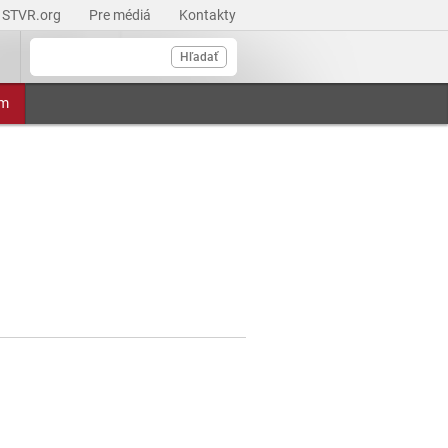
STVR.org
Pre médiá
Kontakty
Hľadať
am