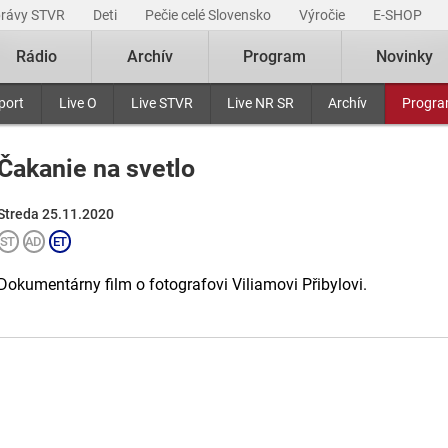
právy STVR
Deti
Pečie celé Slovensko
Výročie
E-SHOP
Rádio
Archív
Program
Novinky
port
Live O
Live STVR
Live NR SR
Archív
Progr
Čakanie na svetlo
Streda 25.11.2020
Dokumentárny film o fotografovi Viliamovi Přibylovi.