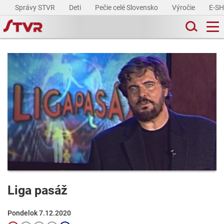
Správy STVR
Deti
Pečie celé Slovensko
Výročie
E-S
Liga pasáž
Pondelok 7.12.2020