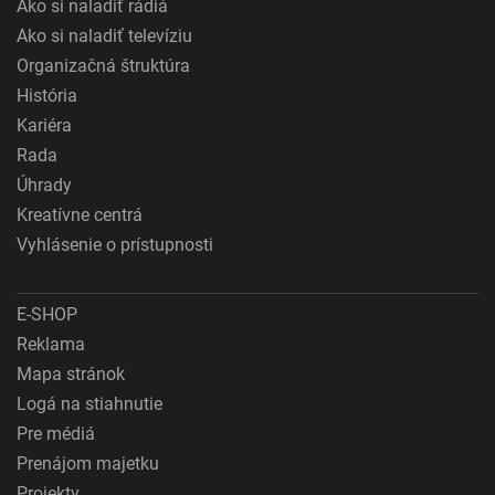
Ako si naladiť rádiá
Ako si naladiť televíziu
Organizačná štruktúra
História
Kariéra
Rada
Úhrady
Kreatívne centrá
Vyhlásenie o prístupnosti
E-SHOP
Reklama
Mapa stránok
Logá na stiahnutie
Pre médiá
Prenájom majetku
Projekty