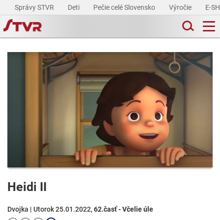
Správy STVR
Deti
Pečie celé Slovensko
Výročie
E-S
Heidi II
Dvojka | Utorok 25.01.2022,
62.časť - Včelie úle