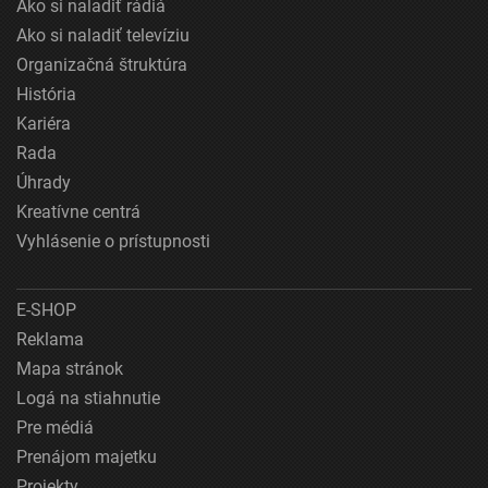
Ako si naladiť rádiá
Ako si naladiť televíziu
Organizačná štruktúra
História
Kariéra
Rada
Úhrady
Kreatívne centrá
Vyhlásenie o prístupnosti
E-SHOP
Reklama
Mapa stránok
Logá na stiahnutie
Pre médiá
Prenájom majetku
Projekty