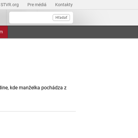
STVR.org
Pre médiá
Kontakty
Hľadať
am
odine, kde manželka pochádza z