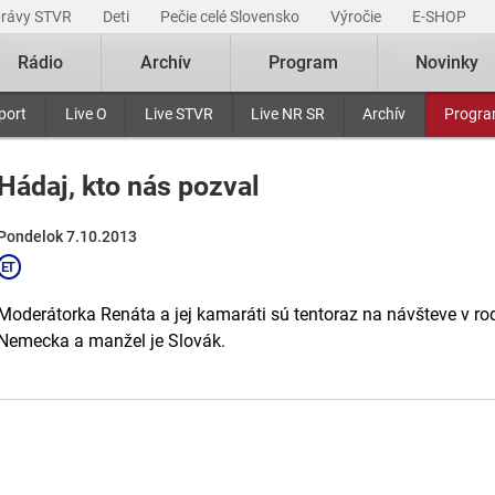
právy STVR
Deti
Pečie celé Slovensko
Výročie
E-SHOP
Rádio
Archív
Program
Novinky
port
Live O
Live STVR
Live NR SR
Archív
Progr
Hádaj, kto nás pozval
Pondelok 7.10.2013
Moderátorka Renáta a jej kamaráti sú tentoraz na návšteve v r
Nemecka a manžel je Slovák.