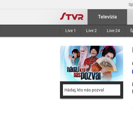
S
Televízia
Live 1
Live 2
Live 24
Š
Hádaj, kto nás pozval