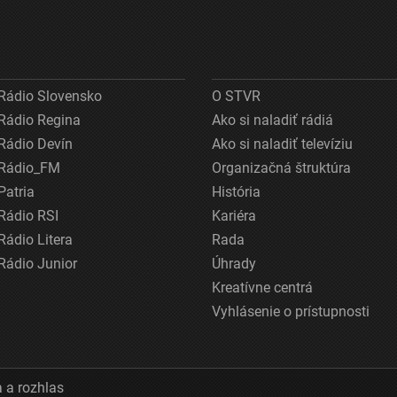
Rádio Slovensko
O STVR
Rádio Regina
Ako si naladiť rádiá
Rádio Devín
Ako si naladiť televíziu
Rádio_FM
Organizačná štruktúra
Patria
História
Rádio RSI
Kariéra
Rádio Litera
Rada
Rádio Junior
Úhrady
Kreatívne centrá
Vyhlásenie o prístupnosti
 a rozhlas