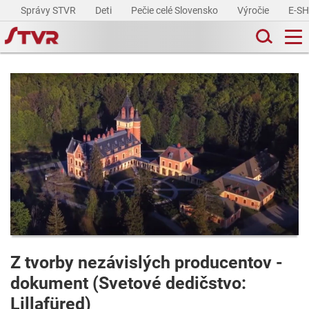
Správy STVR
Deti
Pečie celé Slovensko
Výročie
E-S
Z tvorby nezávislých producentov -
dokument (Svetové dedičstvo:
Lillafüred)