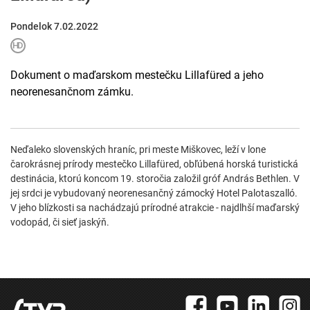
Pondelok 7.02.2022
Dokument o maďarskom mestečku Lillafüred a jeho
neorenesančnom zámku.
Neďaleko slovenských hraníc, pri meste Miškovec, leží v lone
čarokrásnej prírody mestečko Lillafüred, obľúbená horská turistická
destinácia, ktorú koncom 19. storočia založil gróf András Bethlen. V
jej srdci je vybudovaný neorenesančný zámocký Hotel Palotaszalló.
V jeho blízkosti sa nachádzajú prírodné atrakcie - najdlhší maďarský
vodopád, či sieť jaskýň.