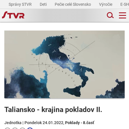
Správy STVR
Deti
Pečie celé Slovensko
Výročie
E-S
Taliansko - krajina pokladov II.
Jednotka | Pondelok 24.01.2022,
Poklady - 8.časť