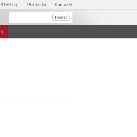
STVR.org
Pre médiá
Kontakty
Hľadať
am