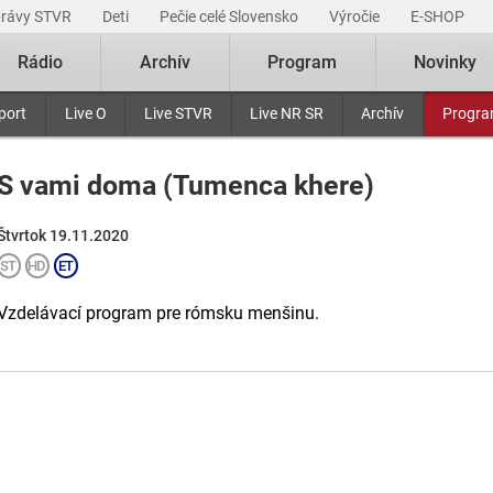
právy STVR
Deti
Pečie celé Slovensko
Výročie
E-SHOP
Rádio
Archív
Program
Novinky
port
Live O
Live STVR
Live NR SR
Archív
Progr
S vami doma (Tumenca khere)
Štvrtok 19.11.2020
Vzdelávací program pre rómsku menšinu.