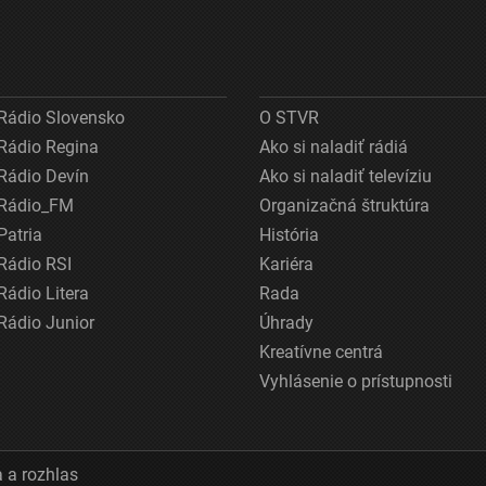
Rádio Slovensko
O STVR
Rádio Regina
Ako si naladiť rádiá
Rádio Devín
Ako si naladiť televíziu
Rádio_FM
Organizačná štruktúra
Patria
História
Rádio RSI
Kariéra
Rádio Litera
Rada
Rádio Junior
Úhrady
Kreatívne centrá
Vyhlásenie o prístupnosti
 a rozhlas