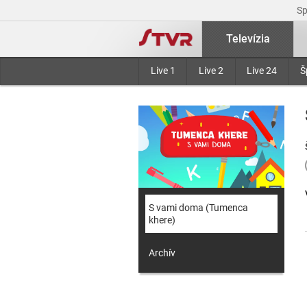
S
Televízia
Live 1
Live 2
Live 24
Š
S vami doma (Tumenca
khere)
Archív