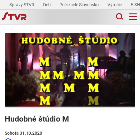
Správy STVR
Deti
Pečie celé Slovensko
Výročie
E-S
Hudobné štúdio M
Sobota 31.10.2020