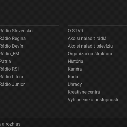
Rádio Slovensko
O STVR
Rádio Regina
Ako si naladiť rádiá
Rádio Devín
Ako si naladiť televíziu
Rádio_FM
Organizačná štruktúra
Patria
História
Rádio RSI
Kariéra
Rádio Litera
Rada
Rádio Junior
Úhrady
Kreatívne centrá
Vyhlásenie o prístupnosti
 a rozhlas