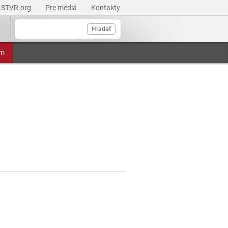
STVR.org
Pre médiá
Kontakty
Hľadať
am