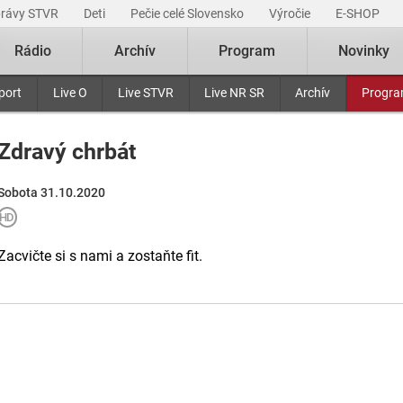
právy STVR
Deti
Pečie celé Slovensko
Výročie
E-SHOP
Rádio
Archív
Program
Novinky
port
Live O
Live STVR
Live NR SR
Archív
Progr
Zdravý chrbát
Sobota 31.10.2020
Zacvičte si s nami a zostaňte fit.