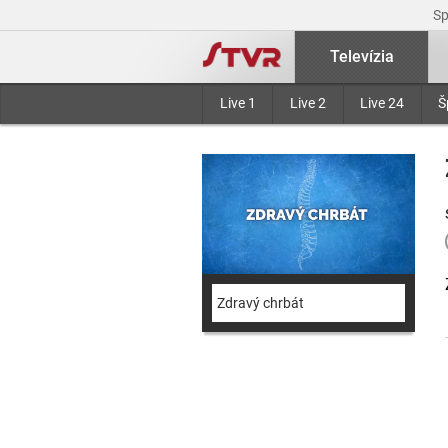
S
Televízia
Live 1
Live 2
Live 24
Š
Zdravý chrbát