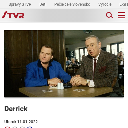
Správy STVR
Deti
Pečie celé Slovensko
Výročie
E-S
Derrick
Utorok 11.01.2022