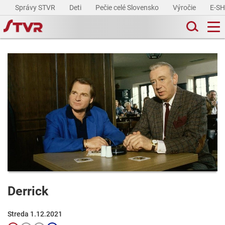
Správy STVR
Deti
Pečie celé Slovensko
Výročie
E-S
Derrick
Streda 1.12.2021