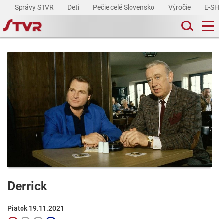
Správy STVR
Deti
Pečie celé Slovensko
Výročie
E-S
Derrick
Piatok 19.11.2021