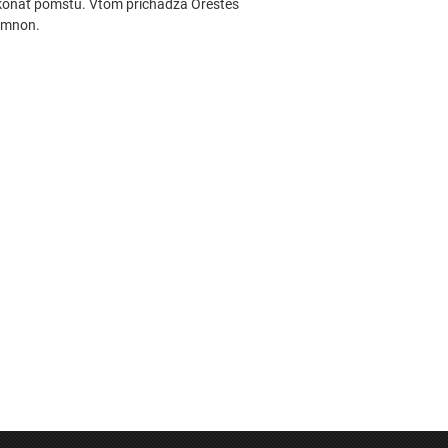
vykonať pomstu. Vtom prichádza Orestes
memnon.