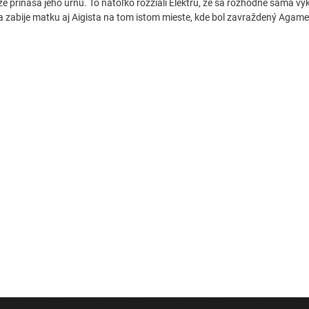
že prináša jeho urnu. To natoľko rozžiali Elektru, že sa rozhodne sama 
a zabije matku aj Aigista na tom istom mieste, kde bol zavraždený Aga