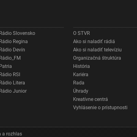
Rádio Slovensko
O STVR
Rádio Regina
Ako si naladiť rádiá
Rádio Devín
Ako si naladiť televíziu
Rádio_FM
Organizačná štruktúra
Patria
História
Rádio RSI
Kariéra
Rádio Litera
Rada
Rádio Junior
Úhrady
Kreatívne centrá
Vyhlásenie o prístupnosti
 a rozhlas