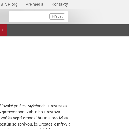
STVR.org
Pre médiá
Kontakty
Hľadať
am
kráľovský palác v Mykénach. Orestes sa
a Agamemnona. Zabila ho Orestova
 znáša neprítomnosť brata a protiví sa
pestún so správou, že Orestes je mŕtvy a