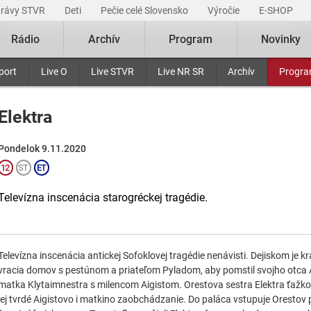
právy STVR
Deti
Pečie celé Slovensko
Výročie
E-SHOP
Rádio
Archív
Program
Novinky
port
Live O
Live STVR
Live NR SR
Archív
Progr
Elektra
Pondelok 9.11.2020
Televízna inscenácia starogréckej tragédie.
Televízna inscenácia antickej Sofoklovej tragédie nenávisti. Dejiskom je 
vracia domov s pestúnom a priateľom Pyladom, aby pomstil svojho otc
matka Klytaimnestra s milencom Aigistom. Orestova sestra Elektra ťažko
jej tvrdé Aigistovo i matkino zaobchádzanie. Do paláca vstupuje Orestov 