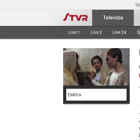
S
Televízia
Live 1
Live 2
Live 24
Š
Elektra