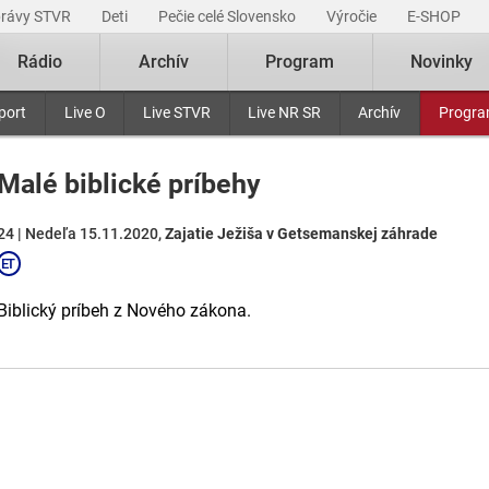
právy STVR
Deti
Pečie celé Slovensko
Výročie
E-SHOP
Rádio
Archív
Program
Novinky
port
Live O
Live STVR
Live NR SR
Archív
Progr
Malé biblické príbehy
24 | Nedeľa 15.11.2020,
Zajatie Ježiša v Getsemanskej záhrade
Biblický príbeh z Nového zákona.