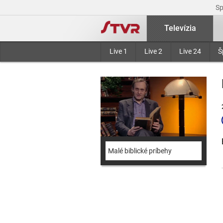
S
Televízia
Live 1
Live 2
Live 24
Š
Malé biblické príbehy