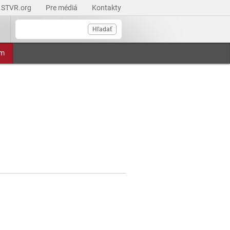
STVR.org
Pre médiá
Kontakty
Hľadať
am