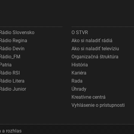
Rádio Slovensko
O STVR
Rádio Regina
Ako si naladiť rádiá
Rádio Devín
Ako si naladiť televíziu
Rádio_FM
Organizačná štruktúra
Patria
História
Rádio RSI
Kariéra
Rádio Litera
Rada
Rádio Junior
Úhrady
Kreatívne centrá
Vyhlásenie o prístupnosti
 a rozhlas