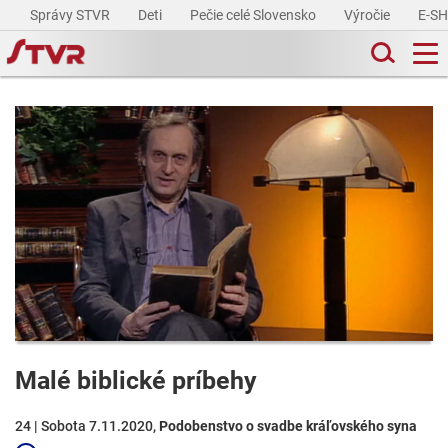
Správy STVR
Deti
Pečie celé Slovensko
Výročie
E-S
Malé biblické príbehy
24 | Sobota 7.11.2020,
Podobenstvo o svadbe kráľovského syna