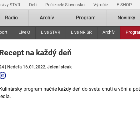
právy STVR
Deti
Pečie celé Slovensko
Výročie
E-SHOP
Rádio
Archív
Program
Novinky
port
Live O
Live STVR
Live NR SR
Archív
Progr
Recept na každý deň
24 | Nedeľa 16.01.2022,
Jelení steak
Kulinársky program načrie každý deň do sveta chutí a vôní a p
jedla.