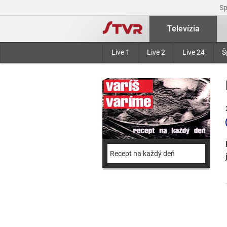
S
Televízia
Live 1
Live 2
Live 24
Š
Recept na každý deň