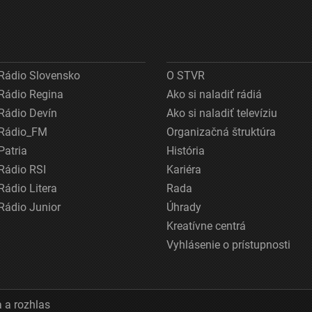
Rádio Slovensko
O STVR
Rádio Regina
Ako si naladiť rádiá
Rádio Devín
Ako si naladiť televíziu
Rádio_FM
Organizačná štruktúra
Patria
História
Rádio RSI
Kariéra
Rádio Litera
Rada
Rádio Junior
Úhrady
Kreatívne centrá
Vyhlásenie o prístupnosti
 a rozhlas