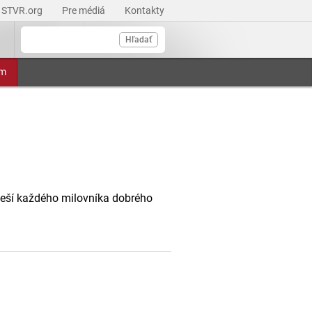
STVR.org
Pre médiá
Kontakty
Hľadať
am
oteší každého milovníka dobrého