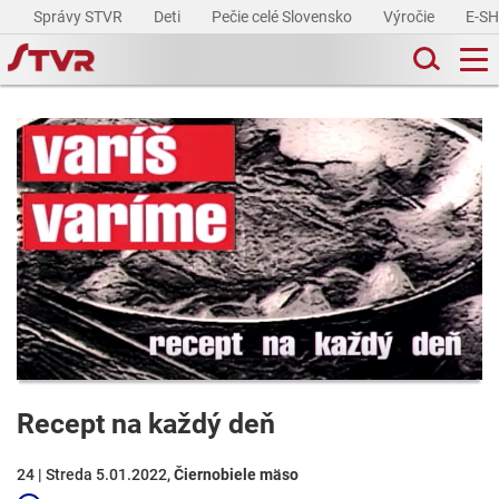
Správy STVR
Deti
Pečie celé Slovensko
Výročie
E-S
Recept na každý deň
24 | Streda 5.01.2022,
Čiernobiele mäso